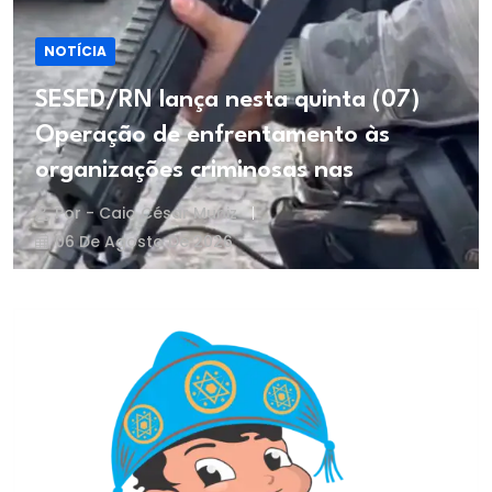
NOTÍCIA
SESED/RN lança nesta quinta (07)
Operação de enfrentamento às
organizações criminosas nas
Por - Caio César Muniz
06 De Agosto De 2026