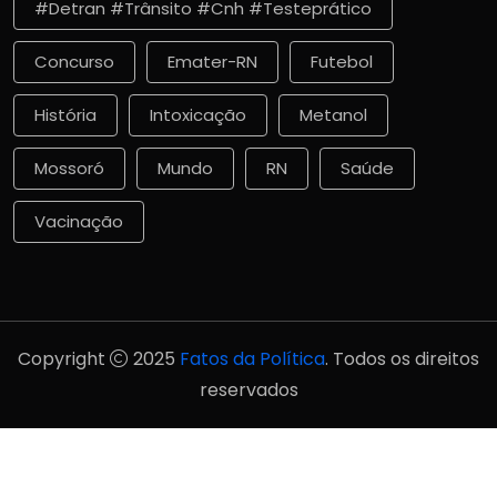
#detran #trânsito #cnh #testeprático
Concurso
Emater-RN
Futebol
História
Intoxicação
Metanol
Mossoró
Mundo
RN
Saúde
Vacinação
Copyright
2025
Fatos da Política
. Todos os direitos
reservados