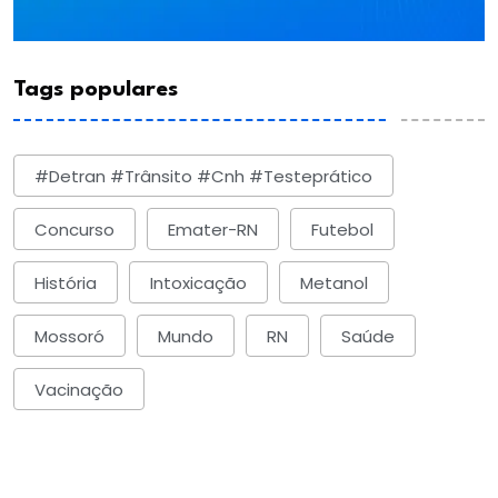
Tags populares
#detran #trânsito #cnh #testeprático
Concurso
Emater-RN
Futebol
História
Intoxicação
Metanol
Mossoró
Mundo
RN
Saúde
Vacinação