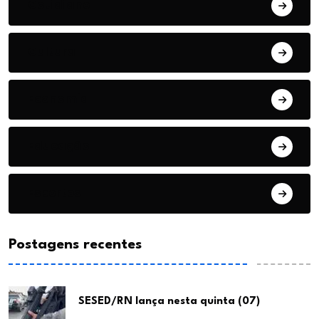
Cotidiano
Cultura
Economia
Educação
Esportes
Postagens recentes
SESED/RN lança nesta quinta (07)