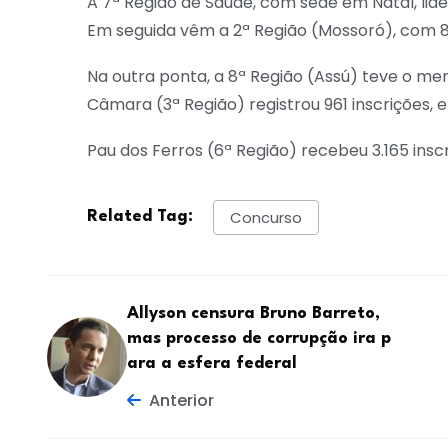
A 7ª Região de Saúde, com sede em Natal, lide
Em seguida vêm a 2ª Região (Mossoró), com 8.
Na outra ponta, a 8ª Região (Assú) teve o me
Câmara (3ª Região) registrou 961 inscrições, 
Pau dos Ferros (6ª Região) recebeu 3.165 inscri
Concurso
Related Tag:
Allyson censura Bruno Barreto,
mas processo de corrupção ira p
ara a esfera federal
Anterior