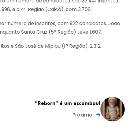
ra em número de candidatos: são 33.441 inscritos.
998, e a 4ª Região (Caicó), com 3.702.
nor número de inscritos, com 922 candidatos. João
enquanto Santa Cruz (5ª Região) teve 1.607.
tos e São José de Mipibu (1ª Região), 2.312.
“Reborn” é um escambau!
Próximo