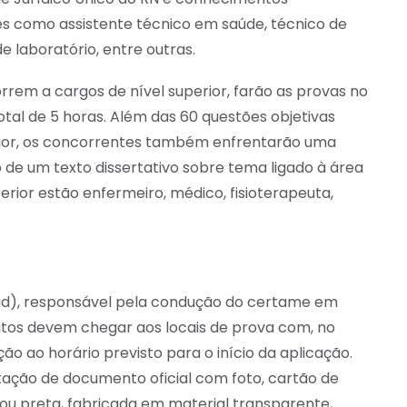
es como assistente técnico em saúde, técnico de
 laboratório, entre outras.
rrem a cargos de nível superior, farão as provas no
otal de 5 horas. Além das 60 questões objetivas
rior, os concorrentes também enfrentarão uma
o de um texto dissertativo sobre tema ligado à área
erior estão enfermeiro, médico, fisioterapeuta,
ead), responsável pela condução do certame em
atos devem chegar aos locais de prova com, no
o ao horário previsto para o início da aplicação.
ntação de documento oficial com foto, cartão de
l ou preta, fabricada em material transparente,