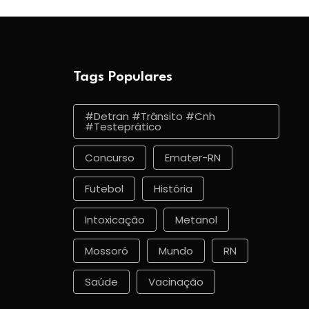
Tags Populares
#detran #trânsito #cnh
#testeprático
Concurso
Emater-RN
Futebol
História
Intoxicação
Metanol
Mossoró
Mundo
RN
Saúde
Vacinação