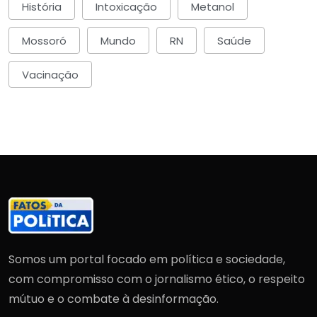
História
Intoxicação
Metanol
Mossoró
Mundo
RN
Saúde
Vacinação
Somos um portal focado em política e sociedade,
com compromisso com o jornalismo ético, o respeito
mútuo e o combate à desinformação.