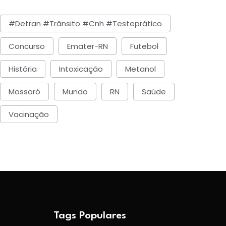
rofessora lança livro sobre
SESED/RN lança nes
#detran #trânsito #cnh #testeprático
nclusão na
quinta (07) Operaç
Concurso
Emater-RN
Futebol
BY-Caio César Muniz
BY-Caio César Muniz
Julho 30, 2026
Agosto 6, 2026
História
Intoxicação
Metanol
Mossoró
Mundo
RN
Saúde
Vacinação
Tags Populares