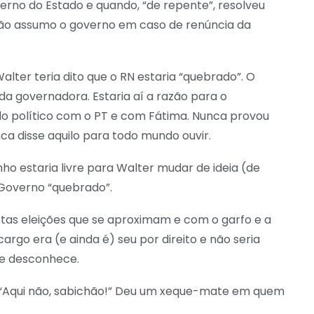
erno do Estado e quando, “de repente”, resolveu
 não assumo o governo em caso de renúncia da
lter teria dito que o RN estaria “quebrado”. O
da governadora. Estaria aí a razão para o
o político com o PT e com Fátima. Nunca provou
 disse aquilo para todo mundo ouvir.
o estaria livre para Walter mudar de ideia (de
 Governo “quebrado”.
stas eleições que se aproximam e com o garfo e a
rgo era (e ainda é) seu por direito e não seria
ele desconhece.
ia. “Aqui não, sabichão!” Deu um xeque-mate em quem