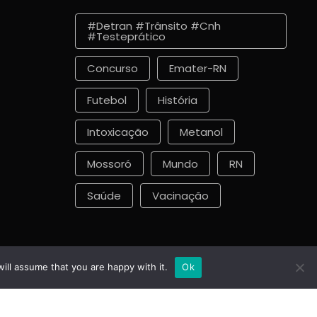
#detran #trânsito #cnh
#testeprático
Concurso
Emater-RN
Futebol
História
Intoxicação
Metanol
Mossoró
Mundo
RN
Saúde
Vacinação
ill assume that you are happy with it.
Ok