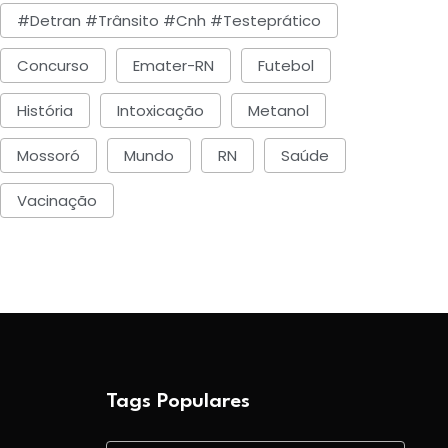
ucarística
#detran #trânsito #cnh #testeprático
BY-Caio César Muniz
Agosto 5, 2026
BY-Fatos Da Politica
Concurso
Emater-RN
Futebol
Julho 30, 2026
História
Intoxicação
Metanol
Mossoró
Mundo
RN
Saúde
Vacinação
Tags Populares