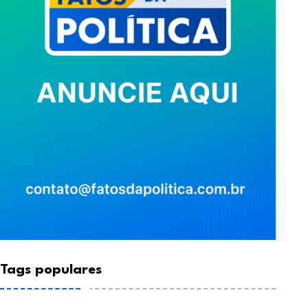
NOTÍCIA
NOTÍCIA
Tags populares
overnadora Fátima
Governo Fátima tira
articipa de celebração
educação da lanter