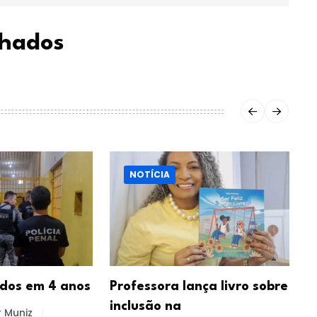
chados
NOTÍCIA
idos em 4 anos
Professora lança livro sobre
G
inclusão na
p
 Muniz