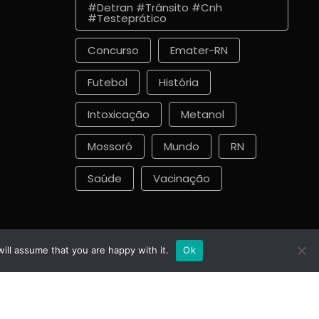
#detran #trânsito #cnh
#testeprático
Concurso
Emater-RN
Futebol
História
Intoxicação
Metanol
Mossoró
Mundo
RN
Saúde
Vacinação
ill assume that you are happy with it.
Ok
Política de Cookies
Política de Comentários