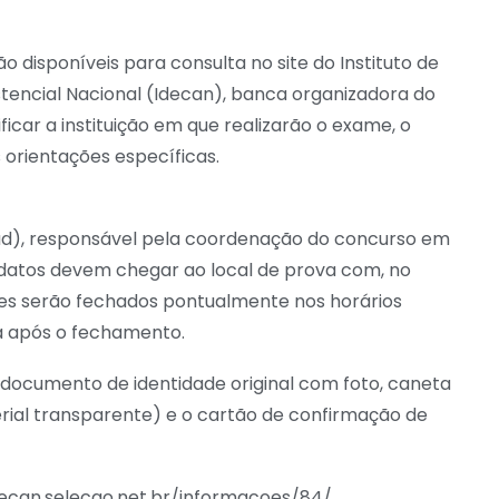
ão disponíveis para consulta no site do Instituto de
stencial Nacional (Idecan), banca organizadora do
icar a instituição em que realizarão o exame, o
orientações específicas.
ead), responsável pela coordenação do concurso em
datos devem chegar ao local de prova com, no
es serão fechados pontualmente nos horários
da após o fechamento.
r documento de identidade original com foto, caneta
erial transparente) e o cartão de confirmação de
idecan.selecao.net.br/informacoes/84/