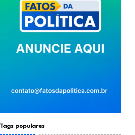
rofessora lança livro sobre
SESED/RN lança nes
nclusão na
quinta (07) Operaç
BY-Caio César Muniz
BY-Caio César Muniz
Julho 30, 2026
Agosto 6, 2026
Tags populares