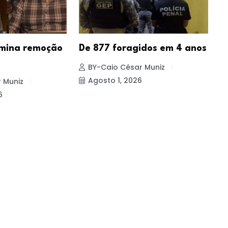
mina remoção
De 877 foragidos em 4 anos
P
i
BY-Caio César Muniz
Agosto 1, 2026
 Muniz
6