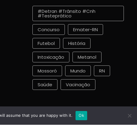
#detran #trânsito #cnh
#testeprático
Concurso
Emater-RN
Futebol
História
Intoxicação
Metanol
Mossoró
Mundo
RN
Saúde
Vacinação
ill assume that you are happy with it.
Ok