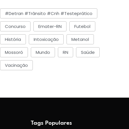
#detran #trânsito #cnh #testeprático
Concurso
Emater-RN
Futebol
História
Intoxicação
Metanol
Mossoró
Mundo
RN
Saúde
Vacinação
Tags Populares