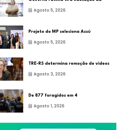
Agosto 5, 2026
Projeto do MP seleciona Assú
Agosto 5, 2026
NOTÍCIA
NOTÍCIA
TRE-RS determina remoção de vídeos
Agosto 3, 2026
De 877 foragidos em 4
e 877 foragidos em 4 anos
Professora lança liv
Agosto 1, 2026
inclusão na
BY-Caio César Muniz
Agosto 1, 2026
BY-Caio César Muniz