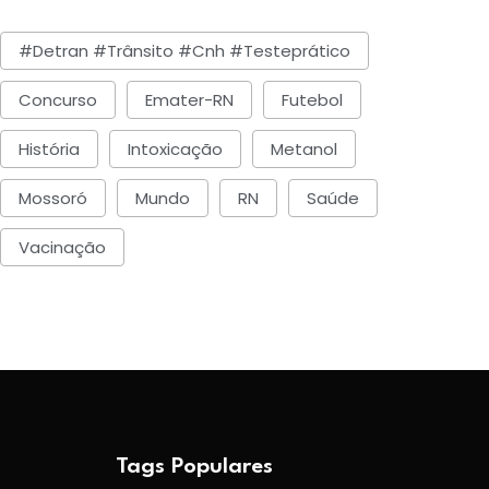
#detran #trânsito #cnh #testeprático
Concurso
Emater-RN
Futebol
História
Intoxicação
Metanol
Mossoró
Mundo
RN
Saúde
Vacinação
Tags Populares