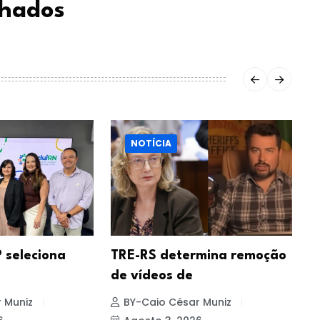
chados
NOTÍCIA
 seleciona
TRE-RS determina remoção
D
de vídeos de
 Muniz
BY-Caio César Muniz