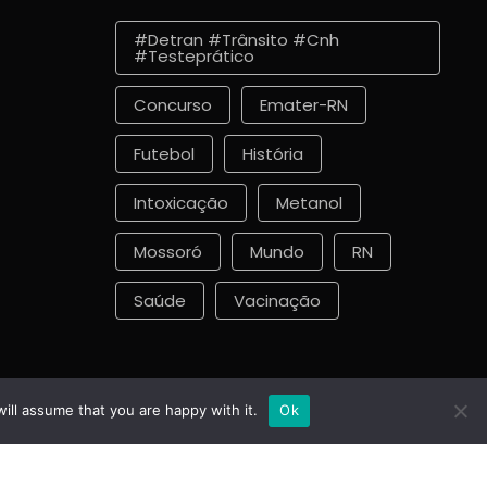
#detran #trânsito #cnh
#testeprático
Concurso
Emater-RN
Futebol
História
Intoxicação
Metanol
Mossoró
Mundo
RN
Saúde
Vacinação
ill assume that you are happy with it.
Ok