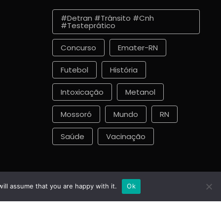
#detran #trânsito #cnh
#testeprático
Concurso
Emater-RN
Futebol
História
Intoxicação
Metanol
Mossoró
Mundo
RN
Saúde
Vacinação
ill assume that you are happy with it.
Ok