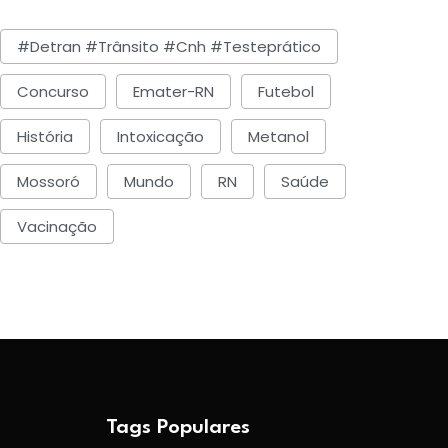
#detran #trânsito #cnh #testeprático
Concurso
Emater-RN
Futebol
rofessora lança livro sobre
SESED/RN lança nes
nclusão na
quinta (07) Operaç
História
Intoxicação
Metanol
BY-Caio César Muniz
BY-Caio César Muniz
Mossoró
Mundo
RN
Saúde
Julho 30, 2026
Agosto 6, 2026
Vacinação
Tags Populares