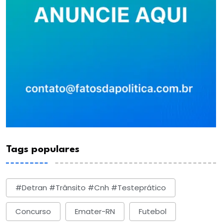
Tags populares
#detran #trânsito #cnh #testeprático
Concurso
Emater-RN
Futebol