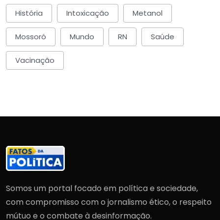
História
Intoxicação
Metanol
Mossoró
Mundo
RN
Saúde
Vacinação
Somos um portal focado em política e sociedade,
com compromisso com o jornalismo ético, o respeito
mútuo e o combate à desinformação.