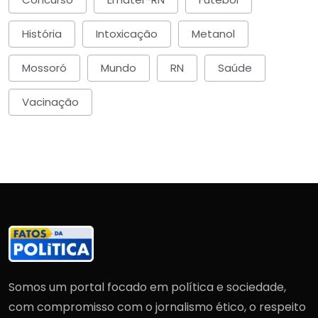
História
Intoxicação
Metanol
Mossoró
Mundo
RN
Saúde
Vacinação
Somos um portal focado em política e sociedade,
com compromisso com o jornalismo ético, o respeito