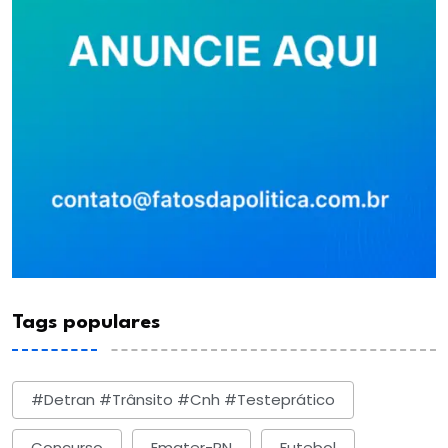
Tags populares
#detran #trânsito #cnh #testeprático
Concurso
Emater-RN
Futebol