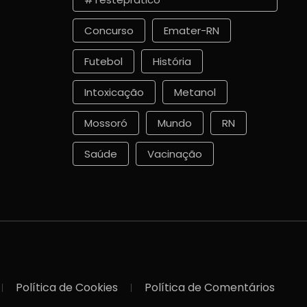
Concurso
Emater-RN
Futebol
História
Intoxicação
Metanol
Mossoró
Mundo
RN
Saúde
Vacinação
Política de Cookies
Política de Comentários