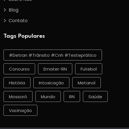
Blog
Contato
Tags Populares
#detran #trânsito #cnh #testeprático
Concurso
Emater-RN
Futebol
História
Intoxicação
Metanol
Mossoró
Mundo
RN
Saúde
Vacinação