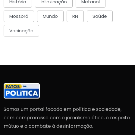
História
Intoxicação
Metanol
Mossoró
Mundo
RN
Saúde
Vacinação
Somos um portal focado em política e sociedade,
com compromisso com o jornalismo ético, o respeito
mútuo e o combate à desinformação.