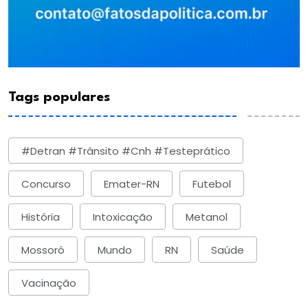
Tags populares
#detran #trânsito #cnh #testeprático
Concurso
Emater-RN
Futebol
História
Intoxicação
Metanol
Mossoró
Mundo
RN
Saúde
Vacinação