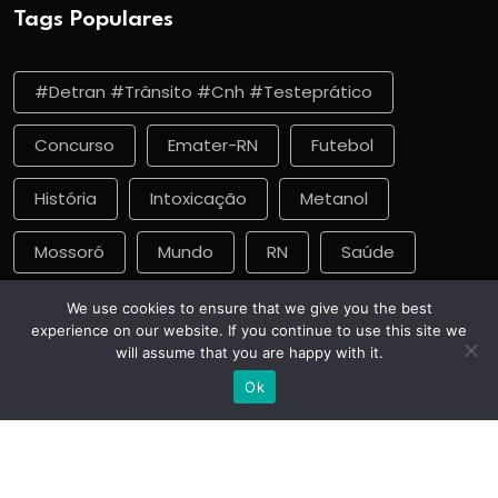
Tags Populares
#detran #trânsito #cnh #testeprático
Concurso
Emater-RN
Futebol
História
Intoxicação
Metanol
Mossoró
Mundo
RN
Saúde
Vacinação
We use cookies to ensure that we give you the best
experience on our website. If you continue to use this site we
will assume that you are happy with it.
Ok
Copyright
2025
Fatos da Política
. Todos os direitos
reservados