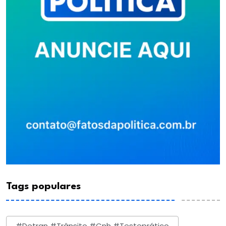
Tags populares
#detran #trânsito #cnh #testeprático